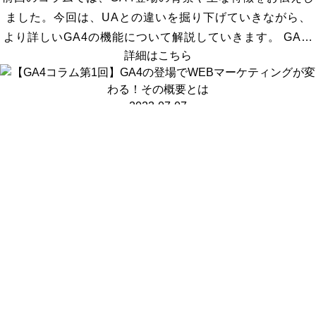
ました。今回は、UAとの違いを掘り下げていきながら、
より詳しいGA4の機能について解説していきます。 GA…
詳細はこちら
2023-07-07
#study
【GA4コラム第1回】GA4の登場でWEBマーケティングが
変わる！その概要とは
Googleのアクセス解析が2023年7月に新しくGA4へと切
り替わりましたが、皆様乗り換えはお済みでしょうか。従
来の設定（UA）は使えなくなりますので、タグの…
詳細はこちら
2023-04-28
#others
Web制作会社年鑑2023に掲載されました