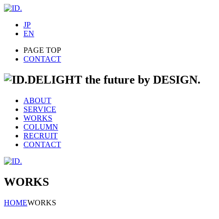
JP
EN
PAGE TOP
CONTACT
DELIGHT the future by DESIGN.
ABOUT
SERVICE
WORKS
COLUMN
RECRUIT
CONTACT
WORKS
HOME
WORKS