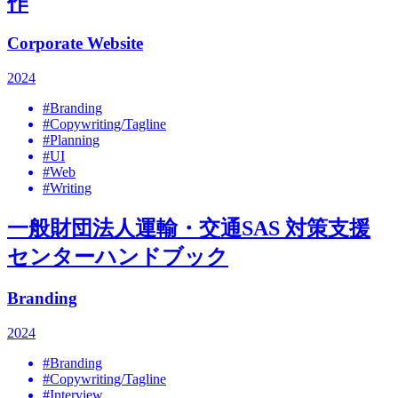
作
Corporate Website
2024
#Branding
#Copywriting/Tagline
#Planning
#UI
#Web
#Writing
一般財団法人運輸・交通SAS 対策支援
センターハンドブック
Branding
2024
#Branding
#Copywriting/Tagline
#Interview