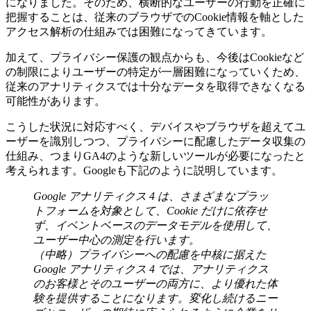
になりました。そのため、横断的なユーザーの行動を正確に
把握することは、従来のブラウザでのCookie情報を軸とした
アクセス解析の仕組みでは困難になってきています。
加えて、プライバシー保護の観点からも、今後はCookieなど
の制限によりユーザーの特定が一層困難になっていくため、
従来のアナリティクスでは十分なデータを取得できなくなる
可能性があります。
こうした状況に対応すべく、デバイスやブラウザを超えてユ
ーザーを識別しつつ、プライバシーに配慮したデータ収集の
仕組み、つまりGA4のような新しいツールが必要になったと
考えられます。Googleも下記のように説明しています。
Google アナリティクス 4 は、さまざまなプラッ
トフォームを対象として、Cookie だけに依存せ
ず、イベントベースのデータモデルを使用して、
ユーザー中心の測定を行います。
（中略）プライバシーへの配慮を中核に据えた
Google アナリティクス 4 では、アナリティクス
のお客様とそのユーザーの両方に、より優れた体
験を提供することになります。変化し続けるニー