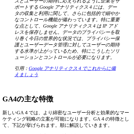
ズとユーザーの期待に応えられるように企業をサ
ポートする Google アナリティクス 4 には、デー
タの収集と利用に関して、さらに包括的で細やか
なコントロール機能が備わっています。特に重要
な点として、Google アナリティクス 4 は IP アド
レスを保存しません。データのプライバシーを取
り巻く今日の世界的な状況では、プライバシー保
護とユーザーデータ管理に対してユーザーの期待
する水準が上がっているため、特にこうしたソリ
ューションとコントロールが必要になります。
引用：
Google アナリティクス 4 でこれからに備
えましょう
GA4の主な特徴
新しいGA４では、より綿密なユーザー分析と効果的なマー
ケティング戦略の立案が可能になります。GA４の特徴とし
て、下記が挙げられます。順に解説していきます。