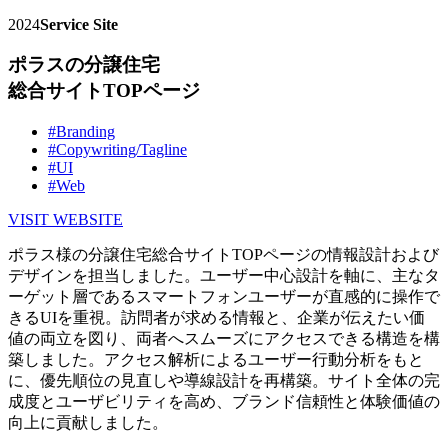
2024
Service Site
ポラスの分譲住宅
総合サイトTOPページ
#Branding
#Copywriting/Tagline
#UI
#Web
VISIT WEBSITE
ポラス様の分譲住宅総合サイトTOPページの情報設計および
デザインを担当しました。ユーザー中心設計を軸に、主なタ
ーゲット層であるスマートフォンユーザーが直感的に操作で
きるUIを重視。訪問者が求める情報と、企業が伝えたい価
値の両立を図り、両者へスムーズにアクセスできる構造を構
築しました。アクセス解析によるユーザー行動分析をもと
に、優先順位の見直しや導線設計を再構築。サイト全体の完
成度とユーザビリティを高め、ブランド信頼性と体験価値の
向上に貢献しました。