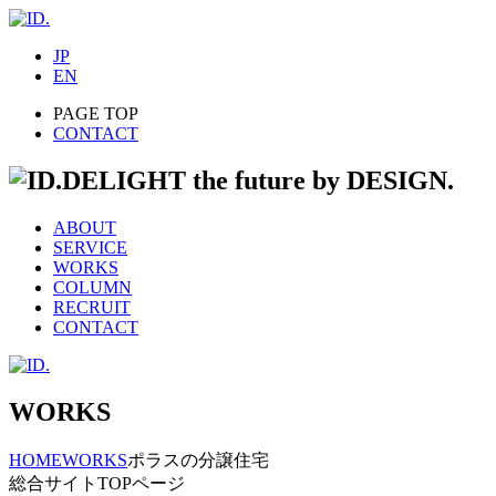
JP
EN
PAGE TOP
CONTACT
DELIGHT the future by DESIGN.
ABOUT
SERVICE
WORKS
COLUMN
RECRUIT
CONTACT
WORKS
HOME
WORKS
ポラスの分譲住宅
総合サイトTOPページ